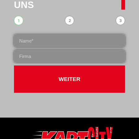
UNS
1
2
3
WEITER