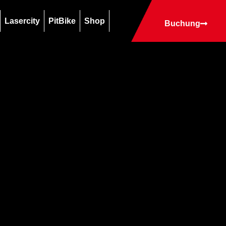
Lasercity
PitBike
Shop
Buchung