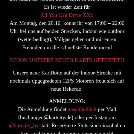
Es ist wieder Zeit für
All You Can Drive
XXL
Am
Montag, den 20.10.
könnt ihr von
17:00 – 22:00
Uhr
bei uns auf beiden Strecken, indoor wie outdoor
(wetterbedingt), Vollgas geben und mit euren
Freunden um die schnellste Runde racen!
SCHON UNTSERE NEUEN KARTS GETESTET?!
Unsere
neue Kartflotte
auf der Indoor-Strecke mit
nochmals upgegradeten
12PS Motoren
freut sich auf
neue Rekorde!
ANMELDUNG:
Die Anmeldung findet
auschließlich
per
Mail
(buchungen@kartcity.de) oder per
Instagram
@kartcity_bs
statt. Reservierte Slots sind einzuhalten
bzw. rechtzeitig abzusagen, wenn sie nicht