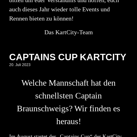
bitten um euer Verständnis und hoffen, euch
auch dieses Jahr wieder tolle Events und
Rennen bieten zu können!
Das KartCity-Team
CAPTAINS CUP KARTCITY
20. Juli 2023
Welche Mannschaft hat den
schnellsten Captain
Braunschweigs? Wir finden es
heraus!
Im August startet der
„Captains Cup“ der KartCity
.